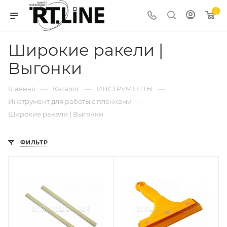
0
Широкие ракели |
Выгонки
—
—
—
Главная
Каталог
ИНСТРУМЕНТЫ
—
Инструмент для работы с пленками
Широкие ракели | Выгонки
ФИЛЬТР