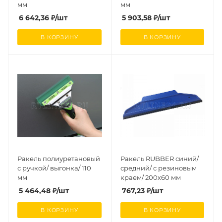
мм
мм
6 642,36
₽
/шт
5 903,58
₽
/шт
В КОРЗИНУ
В КОРЗИНУ
Ракель полиуретановый
Ракель RUBBER синий/
с ручкой/ выгонка/ 110
средний/ с резиновым
мм
краем/ 200х60 мм
5 464,48
₽
/шт
767,23
₽
/шт
В КОРЗИНУ
В КОРЗИНУ