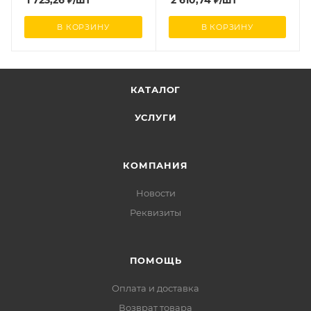
1 723,26
₽
/шт
2 610,74
₽
/шт
В КОРЗИНУ
В КОРЗИНУ
КАТАЛОГ
УСЛУГИ
КОМПАНИЯ
Новости
Реквизиты
ПОМОЩЬ
Оплата и доставка
Возврат товара