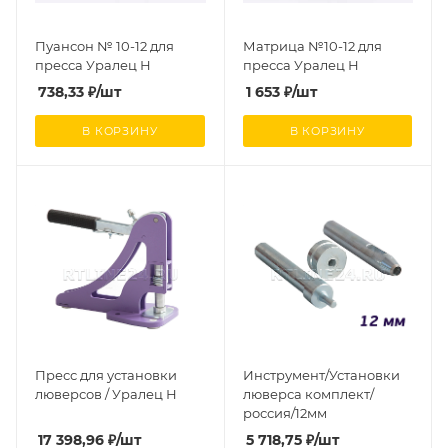
Пуансон № 10-12 для
Матрица №10-12 для
пресса Уралец Н
пресса Уралец Н
738,33
₽
/шт
1 653
₽
/шт
В КОРЗИНУ
В КОРЗИНУ
Пресс для установки
Инструмент/Установки
люверсов / Уралец Н
люверса комплект/
россия/12мм
17 398,96
₽
/шт
5 718,75
₽
/шт