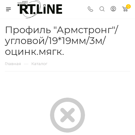
0
Профиль "Армстронг"/
угловой/19*19мм/3м/
оцинк.мягк.
—
Главная
Каталог