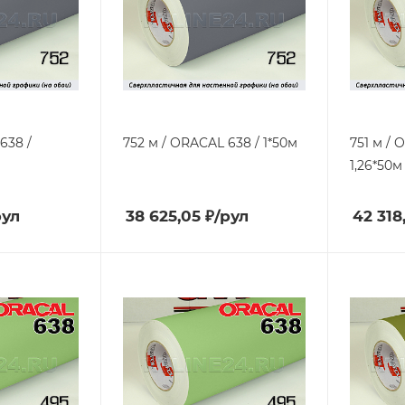
638 /
752 м / ORACAL 638 / 1*50м
751 м / 
1,26*50м
рул
38 625,05
₽
/рул
42 318