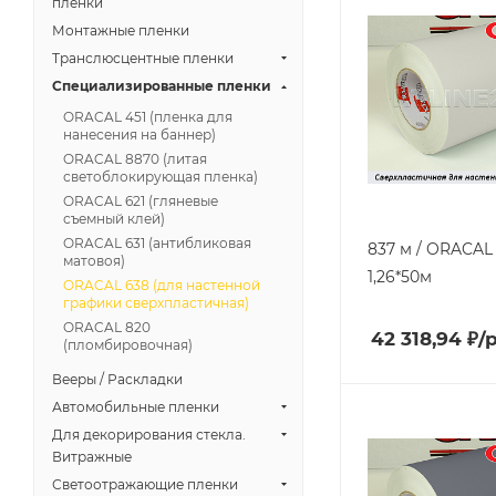
пленки
Монтажные пленки
Транслюсцентные пленки
Специализированные пленки
ORACAL 451 (пленка для
нанесения на баннер)
ORACAL 8870 (литая
светоблокирующая пленка)
ORACAL 621 (гляневые
съемный клей)
ORACAL 631 (антибликовая
837 м / ORACAL 
матовоя)
1,26*50м
ORACAL 638 (для настенной
графики сверхпластичная)
ORACAL 820
42 318,94
₽
/
(пломбировочная)
Вееры / Раскладки
Автомобильные пленки
Для декорирования стекла.
Витражные
Светоотражающие пленки