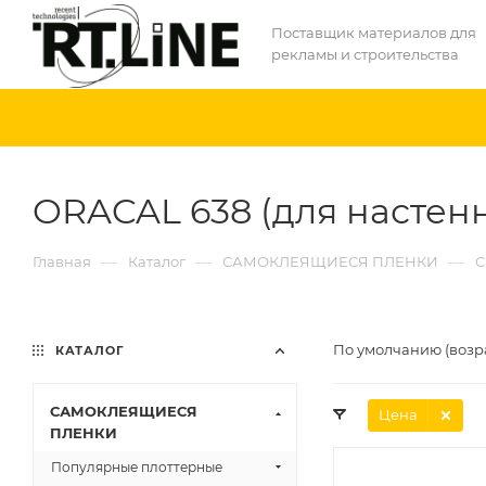
Поставщик материалов для
рекламы и строительства
ORACAL 638 (для настен
—
—
—
Главная
Каталог
САМОКЛЕЯЩИЕСЯ ПЛЕНКИ
С
По умолчанию (возр
КАТАЛОГ
САМОКЛЕЯЩИЕСЯ
Цена
ПЛЕНКИ
Популярные плоттерные