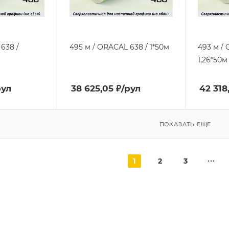
638 /
495 м / ORACAL 638 / 1*50м
493 м /
1,26*50м
рул
38 625,05
₽
/рул
42 318
ПОКАЗАТЬ ЕЩЕ
1
2
3