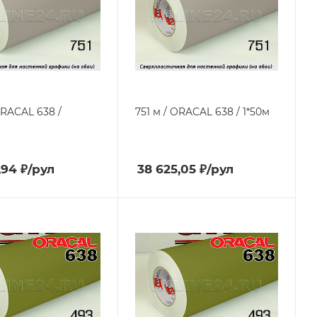
ORACAL 638 /
751 м / ORACAL 638 / 1*50м
,94
₽
/рул
38 625,05
₽
/рул