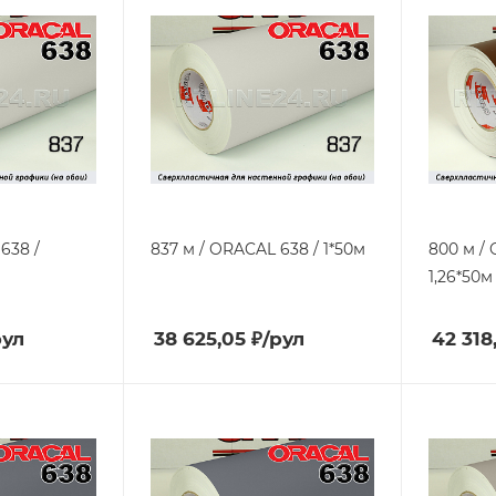
638 /
837 м / ORACAL 638 / 1*50м
800 м /
1,26*50м
рул
38 625,05
₽
/рул
42 318