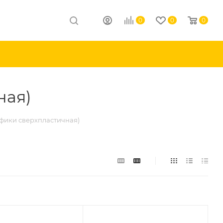
0
0
0
ная)
афики сверхпластичная)