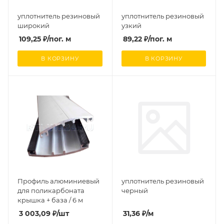
уплотнитель резиновый
уплотнитель резиновый
широкий
узкий
109,25
₽
/пог. м
89,22
₽
/пог. м
В КОРЗИНУ
В КОРЗИНУ
Профиль алюминиевый
уплотнитель резиновый
для поликарбоната
черный
крышка + база / 6 м
3 003,09
₽
/шт
31,36
₽
/м