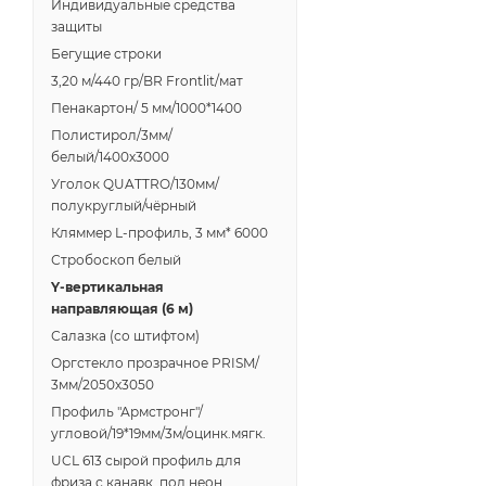
Индивидуальные средства
защиты
Бегущие строки
3,20 м/440 гр/BR Frontlit/мат
Пенакартон/ 5 мм/1000*1400
Полистирол/3мм/
белый/1400х3000
Уголок QUATTRO/130мм/
полукруглый/чёрный
Кляммер L-профиль, 3 мм* 6000
Стробоскоп белый
Y-вертикальная
направляющая (6 м)
Салазка (со штифтом)
Оргстекло прозрачное PRISM/
3мм/2050х3050
Профиль "Армстронг"/
угловой/19*19мм/3м/оцинк.мягк.
UCL 613 сырой профиль для
фриза с канавк. под неон