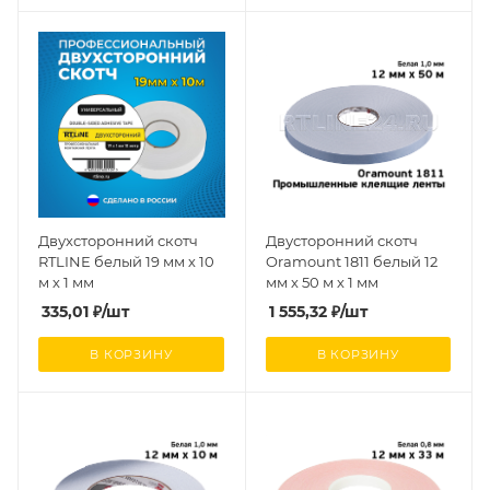
Двухсторонний скотч
Двусторонний скотч
RTLINE белый 19 мм х 10
Oramount 1811 белый 12
м х 1 мм
мм х 50 м х 1 мм
335,01
₽
/шт
1 555,32
₽
/шт
В КОРЗИНУ
В КОРЗИНУ