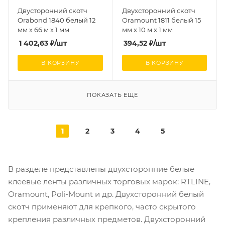
Двусторонний скотч
Двухсторонний скотч
Orabond 1840 белый 12
Oramount 1811 белый 15
мм х 66 м х 1 мм
мм х 10 м х 1 мм
1 402,63
₽
/шт
394,52
₽
/шт
В КОРЗИНУ
В КОРЗИНУ
ПОКАЗАТЬ ЕЩЕ
1
2
3
4
5
В разделе представлены двухсторонние белые
клеевые ленты различных торговых марок: RTLINE,
Oramount, Poli-Mount и др. Двухсторонний белый
скотч применяют для крепкого, часто скрытого
крепления различных предметов. Двухсторонний