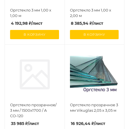
Оргстекло 3 мм 1,00 х
Оргстекло 3 мм 1,00 х
1,00 м
2,00 м
4 192,98
₽
/лист
8 385,94
₽
/лист
В КОРЗИНУ
В КОРЗИНУ
Оргстекло прозрачное/
Оргстекло прозрачное 3
3 мм / 1500х1700 / А
мм Vikuglas 2,05 х 3,05 м
СО-120
35 985
₽
/лист
16 926,44
₽
/лист