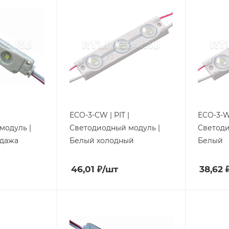
ECO-3-СW | PIT |
ECO-3-W 
модуль |
Cветодиодный модуль |
Cветоди
одажа
Белый холодный
Белый
46,01
₽
/шт
38,62