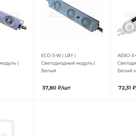
ECO-3-W | LBY |
AERO-3-
модуль |
Cветодиодный модуль |
Cветоди
Белый
Белый 
37,80
₽
/шт
72,31
₽