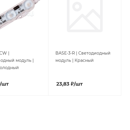
СW |
BASE-3-R | Cветодиодный
одный модуль |
модуль | Красный
холодный
/шт
23,83
₽
/шт