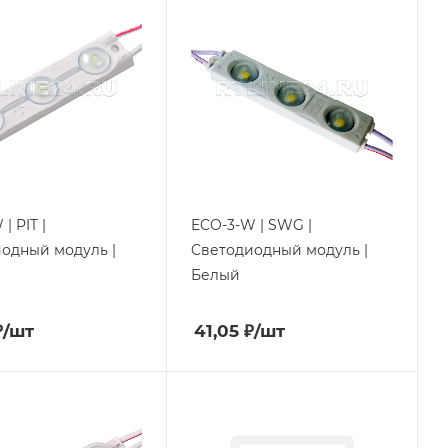
| PIT |
ECO-3-W | SWG |
одный модуль |
Cветодиодный модуль |
Белый
₽
/шт
41,05
₽
/шт