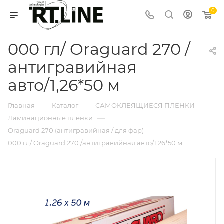
0
000 гл/ Oraguard 270 /
антигравийная
авто/1,26*50 м
—
—
—
Главная
Каталог
САМОКЛЕЯЩИЕСЯ ПЛЕНКИ
—
Ламинационные пленки
—
Oraguard 270 (антигравийная / для фар)
000 гл/ Oraguard 270 /антигравийная авто/1,26*50 м