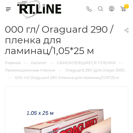
0
000 гл/ Oraguard 290 /
пленка для
ламинац/1,05*25 м
—
—
—
Главная
Каталог
САМОКЛЕЯЩИЕСЯ ПЛЕНКИ
—
Ламинационные пленки
Oraguard 290 (для Orajet 3951)
—
000 гл/ Oraguard 290 /пленка для ламинац/1,05*25 м