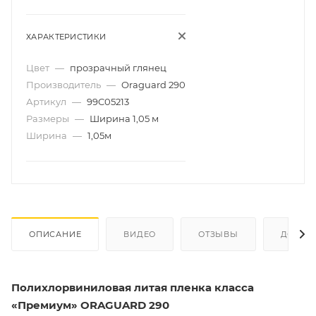
ХАРАКТЕРИСТИКИ
Цвет
—
прозрачный глянец
Производитель
—
Oraguard 290
Артикул
—
99C05213
Размеры
—
Ширина 1,05 м
Ширина
—
1,05м
ОПИСАНИЕ
ВИДЕО
ОТЗЫВЫ
ДОКУМ
Полихлорвиниловая литая пленка класса
«Премиум» ORAGUARD 290