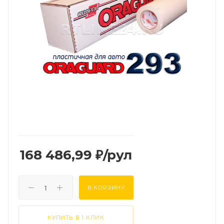
168 486,99
₽
/рул
В КОРЗИНУ
КУПИТЬ В 1 КЛИК