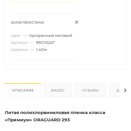
ХАРАКТЕРИСТИКИ
Цвет
—
прозрачный матовый
Артикул
—
99C05247
Ширина
—
1,40м
ОПИСАНИЕ
ВИДЕО
ОТЗЫВЫ
ДОКУМ
Литая полихлорвиниловая пленка класса
«Премиум» ORAGUARD 293