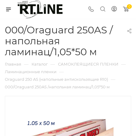
0
000/Oraguard 250AS /
напольная
ламинац/1,05*50 м
—
—
—
Главная
Каталог
САМОКЛЕЯЩИЕСЯ ПЛЕНКИ
—
Ламинационные пленки
—
Oraguard 250 AS (напольные антискользящие R10)
000/Oraguard 250AS /напольная ламинац/1,05*50 м