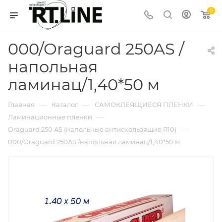
0
000/Oraguard 250AS /
напольная
ламинац/1,40*50 м
—
—
—
Главная
Каталог
САМОКЛЕЯЩИЕСЯ ПЛЕНКИ
—
Ламинационные пленки
—
Oraguard 250 AS (напольные антискользящие R10)
000/Oraguard 250AS /напольная ламинац/1,40*50 м