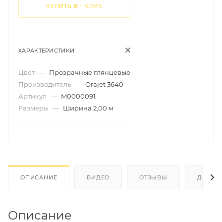
КУПИТЬ В 1 КЛИК
ХАРАКТЕРИСТИКИ
Цвет
—
Прозрачные глянцевые
Производитель
—
Orajet 3640
Артикул
—
M0000091
Размеры
—
Ширина 2,00 м
ОПИСАНИЕ
ВИДЕО
ОТЗЫВЫ
ДОКУМ
Описание