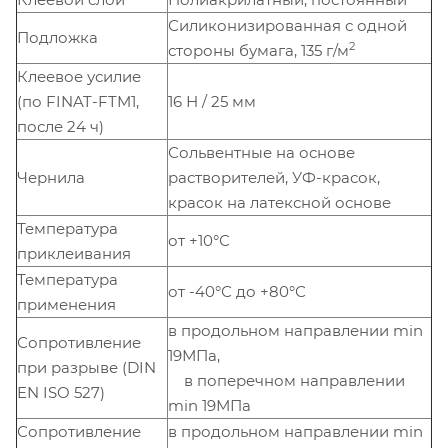
Силиконизированная с одной
Подложка
2
стороны бумага, 135 г/м
Клеевое усилие
(по FINAT-FTM1,
16 Н / 25 мм
после 24 ч)
Сольвентные на основе
Чернила
растворителей, УФ-красок,
красок на латексной основе
Температура
от +10°С
приклеивания
Температура
от -40°С до +80°С
применения
в продольном направлении min
Сопротивление
19МПа,
при разрыве (DIN
в поперечном направлении
EN ISO 527)
min 19МПа
Сопротивление
в продольном направлении min