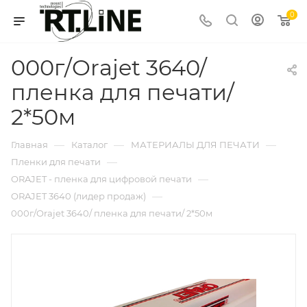
0
000г/Orajet 3640/
пленка для печати/
2*50м
—
—
—
Главная
Каталог
МАТЕРИАЛЫ ДЛЯ ПЕЧАТИ
—
Пленки для печати
—
ORAJET - пленка для цифровой печати
—
ORAJET 3640 (лидер продаж)
000г/Orajet 3640/ пленка для печати/ 2*50м