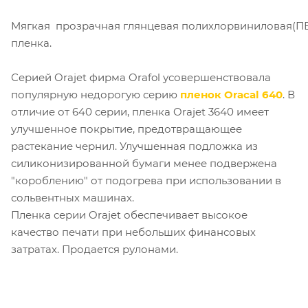
Мягкая
п
розрачная
глянцевая
полихлорвиниловая(П
пленка.
Серией Orajet фирма Orafol усовершенствовала
популярную недорогую серию
пленок Oracal 640
. В
отличие от 640 серии, пленка Orajet 3640 имеет
улучшенное покрытие, предотвращающее
растекание чернил. Улучшенная подложка из
силиконизированной бумаги менее подвержена
"короблению" от подогрева при использовании в
сольвентных машинах.
Пленка серии Orajet обеспечивает высокое
качество печати при небольших финансовых
затратах. Продается рулонами.