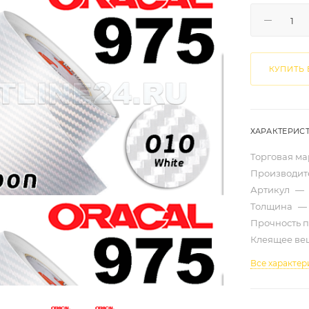
КУПИТЬ 
ХАРАКТЕРИС
Торговая м
Производит
Артикул
—
Толщина
—
Прочность 
Клеящее ве
Все характер