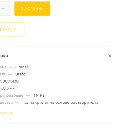
В КОРЗИНУ
В 1 КЛИК
ТИКИ
арка
—
Oracal
ель
—
Orafol
99C06138
0,15 мм
при разрыве
—
11 МРа
щество
—
Полиакрилат на основе растворителя
истики