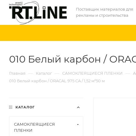
Поставщик материалов для
рекламы и строительства
010 Белый карбон / ORACA
—
—
—
Главная
Каталог
САМОКЛЕЯЩИЕСЯ ПЛЕНКИ
А
010 Белый карбон / ORACAL 975 CA / 1,52 м*50 м
КАТАЛОГ
САМОКЛЕЯЩИЕСЯ
ПЛЕНКИ