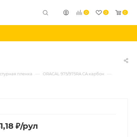
0
0
0
—
—
кстурная пленка
ORACAL 975/975RA CA карбон
1,18
₽
/рул