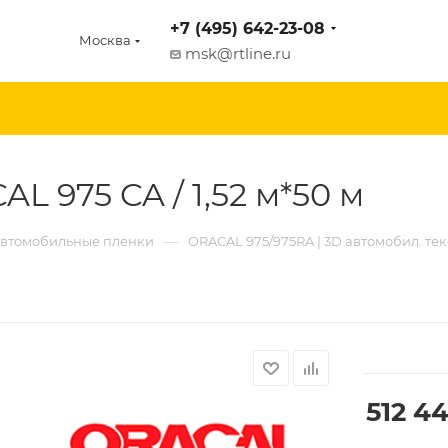
+7 (495) 642-23-08
Москва
msk@rtline.ru
L 975 CA / 1,52 м*50 м
—
втомобильные пленки
ORACAL 975/975RA | 3D автомобил. те
512 44