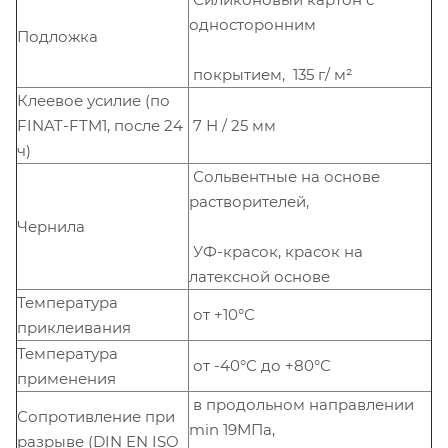
односторонним
Подложка
покрытием, 135 г/ м²
Клеевое усилие (по
FINAT-FTM1, после 24
7 Н / 25 мм
ч)
Сольвентные на основе
растворителей,
Чернила
УФ-красок, красок на
латексной основе
Температура
от +10°С
приклеивания
Температура
от -40°С до +80°С
применения
в продольном направлении
Сопротивление при
min 19МПа,
разрыве (DIN EN ISO