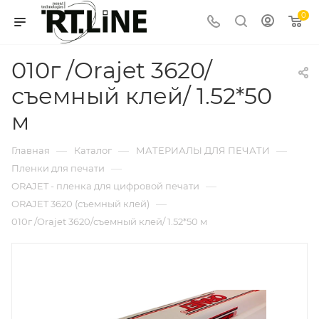
0
010г /Orajet 3620/
съемный клей/ 1.52*50
м
—
—
—
Главная
Каталог
МАТЕРИАЛЫ ДЛЯ ПЕЧАТИ
—
Пленки для печати
—
ORAJET - пленка для цифровой печати
—
ORAJET 3620 (съемный клей)
010г /Orajet 3620/съемный клей/ 1.52*50 м