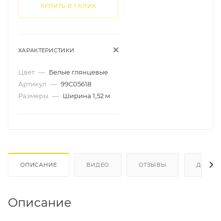
КУПИТЬ В 1 КЛИК
ХАРАКТЕРИСТИКИ
Цвет
—
Белые глянцевые
Артикул
—
99C05618
Размеры
—
Ширина 1,52 м
ОПИСАНИЕ
ВИДЕО
ОТЗЫВЫ
ДОКУМ
Описание