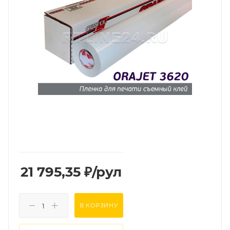
21 795,35
₽
/рул
В КОРЗИНУ