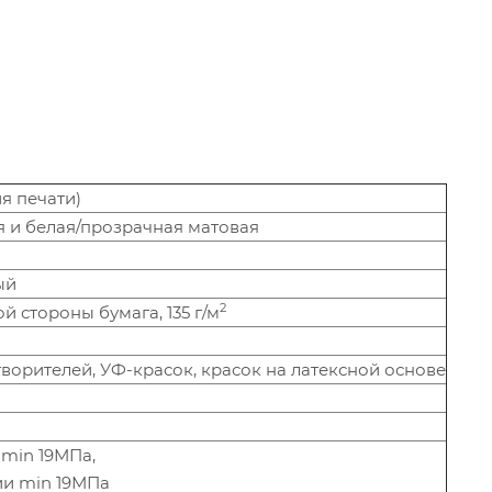
я печати)
я и белая/прозрачная матовая
ый
2
 стороны бумага, 135 г/м
ворителей, УФ-красок, красок на латексной основе
 min 19МПа,
и min 19МПа