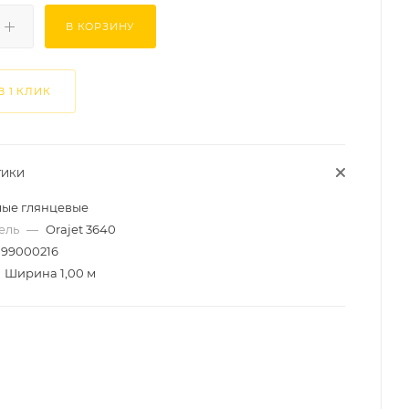
В КОРЗИНУ
В 1 КЛИК
ТИКИ
лые глянцевые
ель
—
Orajet 3640
99000216
Ширина 1,00 м