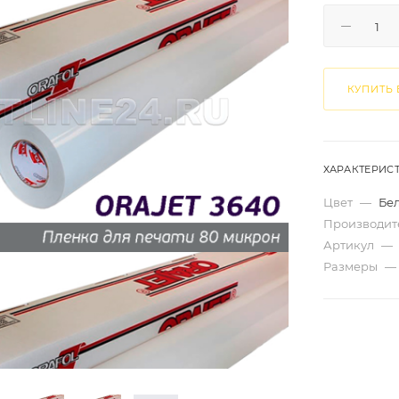
КУПИТЬ 
ХАРАКТЕРИС
Цвет
—
Бе
Производит
Артикул
—
Размеры
—