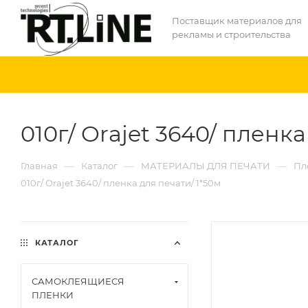
Поставщик материалов для
рекламы и строительства
010г/ Orajet 3640/ пленка
—
—
—
Главная
Каталог
МАТЕРИАЛЫ ДЛЯ ПЕЧАТИ
Пл
010г/ Orajet 3640/ пленка для печати/ 1*50м
КАТАЛОГ
САМОКЛЕЯЩИЕСЯ
ПЛЕНКИ