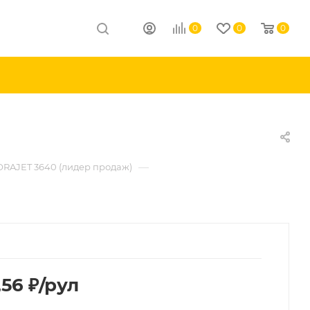
0
0
0
—
ORAJET 3640 (лидер продаж)
,56
₽
/рул