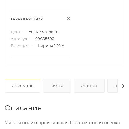
ХАРАКТЕРИСТИКИ
Цвет
—
Белые матовые
Артикул
—
99C05690
Размеры
—
Ширина 1,26 м
ОПИСАНИЕ
ВИДЕО
ОТЗЫВЫ
ДОКУМ
Описание
Мягкая полихлорвиниловая
белая матовая
пленка.