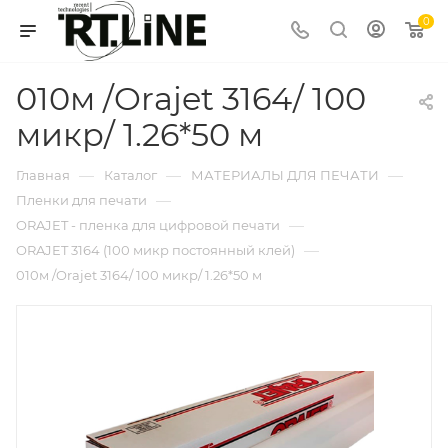
0
010м /Orajet 3164/ 100
микр/ 1.26*50 м
—
—
—
Главная
Каталог
МАТЕРИАЛЫ ДЛЯ ПЕЧАТИ
—
Пленки для печати
—
ORAJET - пленка для цифровой печати
—
ORAJET 3164 (100 микр постоянный клей)
010м /Orajet 3164/ 100 микр/ 1.26*50 м