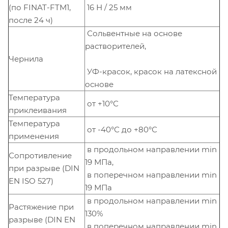
(по FINAT-FTM1,
16 Н / 25 мм
после 24 ч)
Сольвентные на основе
растворителей,
Чернила
УФ-красок, красок на латексной
основе
Температура
от +10°С
приклеивания
Температура
от -40°С до +80°С
применения
в продольном направлении min
Сопротивление
19 МПа,
при разрыве (DIN
в поперечном направлении min
EN ISO 527)
19 МПа
в продольном направлении min
Растяжение при
130%
разрыве (DIN EN
в поперечном направлении min