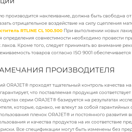
ации
ую производится наклеивание, должна быть свободна от
азать отрицательное воздействие на силу сцепления ма
ститель RTLINE CL 100.500
При выполнении новых лакир
ля определения совместимости необходимо провести пр
 лаков. Кроме того, следует принимать во внимание р
еживаемость товаров согласно ISO 9001 обеспечивается
ЗАМЕЧАНИЯ ПРОИЗВОДИТЕЛЯ
ий ORAJET® проходят тщательный контроль качества на
арантирует, что поставляемая продукция соответствует 
дуктах серии ORAJET® базируется на результатах иссл
теля, которые, однако, не влекут за собой гарантийных
пользования пленок ORAJET® и постоянного развития в
льзования и качества продуктов на их соответствие пре
 риски. Все спецификации могут быть изменены без пр