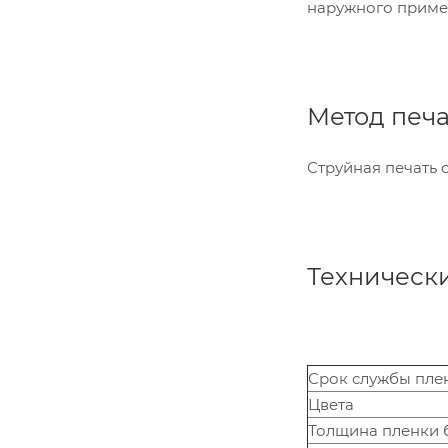
наружного прим
Метод печ
Струйная печать 
Техническ
Срок службы пле
Цвета
Толщина пленки б