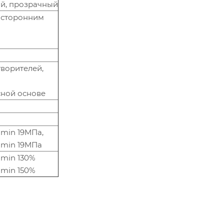
й, прозрачный
осторонним
ворителей,
сной основе
min 19МПа,
 min 19МПа
 min 130%
min 150%