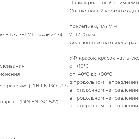
Полиакрилатный, снимаемы
Силиконовый картон с одн
покрытием, 135 г/ м²
о FINAT-FTM1, после 24 ч)
7 Н / 25 мм
Сольвентные на основе раст
УФ-красок, красок на латек
клеивания
от +10°С
менения
от -40°С до +80°С
в продольном направлении 
и разрыве (DIN EN ISO 527)
в поперечном направлении
в продольном направлении
азрыве (DIN EN ISO 527)
в поперечном направлении 