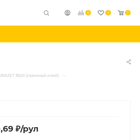
0
0
0
—
ORAJET 3620 (съемный клей)
0,69
₽
/рул