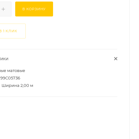
В КОРЗИНУ
В 1 КЛИК
ТИКИ
лые матовые
99C05736
Ширина 2,00 м