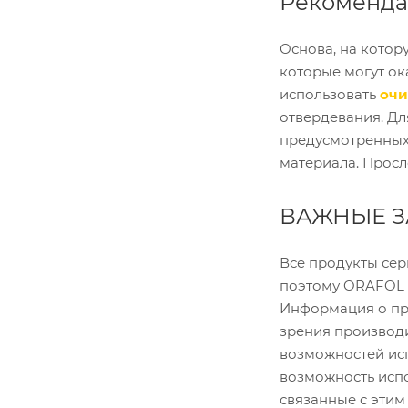
Рекоменд
Основа, на котор
которые могут ок
использовать
очи
отвердевания. Д
предусмотренных
материала. Просл
ВАЖНЫЕ 
Все продукты сер
поэтому ORAFOL г
Информация о про
зрения производи
возможностей ис
возможность испо
связанные с этим