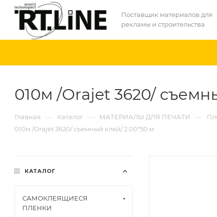
Поставщик материалов для
рекламы и строительства
010м /Orajet 3620/ съемн
—
—
—
Главная
Каталог
МАТЕРИАЛЫ ДЛЯ ПЕЧАТИ
Пл
010м /Orajet 3620/ съемный клей/ 2.00*50 м
КАТАЛОГ
САМОКЛЕЯЩИЕСЯ
ПЛЕНКИ