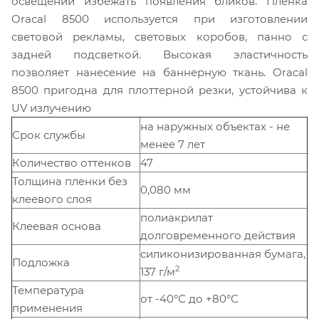
освещении избежать появления бликов. Пленка
Oracal 8500 используется при изготовлении
световой рекламы, световых коробов, панно с
задней подсветкой. Высокая эластичность
позволяет нанесение на баннерную ткань. Oracal
8500 пригодна для плоттерной резки, устойчива к
UV излучению
на наружных объектах - не
Срок службы
менее 7 лет
Количество оттенков
47
Толщина пленки без
0,080 мм
клеевого слоя
полиакрилат
Клеевая основа
долговременного действия
силиконизированная бумага,
Подложка
2
137 г/м
Температура
от -40°С до +80°С
применения