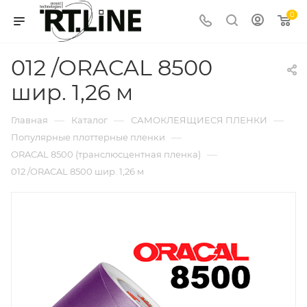
0
012 /ORACAL 8500
шир. 1,26 м
—
—
—
Главная
Каталог
САМОКЛЕЯЩИЕСЯ ПЛЕНКИ
—
Популярные плоттерные пленки
—
ORACAL 8500 (транслюсцентная пленка)
012 /ORACAL 8500 шир. 1,26 м