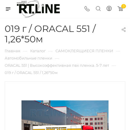
0
019 г / ORACAL 551 /
1,26*50м
—
—
—
Главная
Каталог
САМОКЛЕЯЩИЕСЯ ПЛЕНКИ
—
Автомобильные пленки
—
ORACAL 551 | Высокоэффективная пвх пленка. 5-7 лет
019 г / ORACAL 551 / 1,26*50м