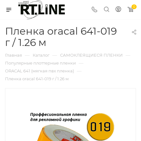
0
Пленка oracal 641-019
г / 1.26 м
—
—
—
Главная
Каталог
САМОКЛЕЯЩИЕСЯ ПЛЕНКИ
—
Популярные плоттерные пленки
—
ORACAL 641 (мягкая пвх пленка)
Пленка oracal 641-019 г / 1.26 м