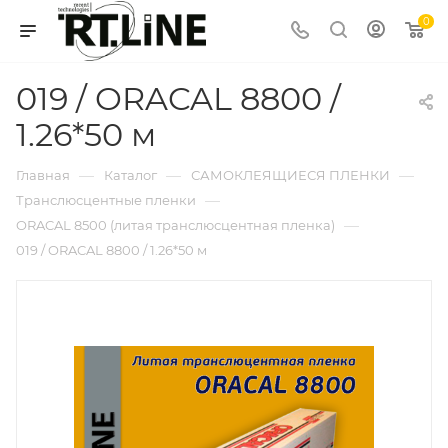
0
019 / ORACAL 8800 /
1.26*50 м
—
—
—
Главная
Каталог
САМОКЛЕЯЩИЕСЯ ПЛЕНКИ
—
Транслюсцентные пленки
—
ORACAL 8500 (литая транслюсцентная пленка)
019 / ORACAL 8800 / 1.26*50 м