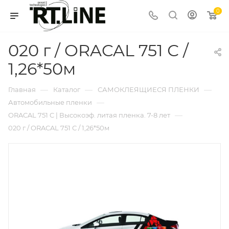
0
020 г / ORACAL 751 С /
1,26*50м
—
—
—
Главная
Каталог
САМОКЛЕЯЩИЕСЯ ПЛЕНКИ
—
Автомобильные пленки
—
ORACAL 751 C | Высокоэф. литая пленка. 7-8 лет
020 г / ORACAL 751 С / 1,26*50м