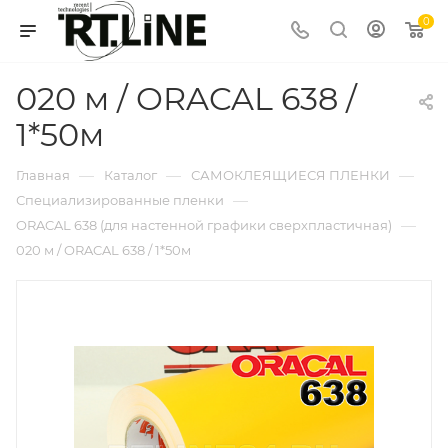
0
020 м / ORACAL 638 /
1*50м
—
—
—
Главная
Каталог
САМОКЛЕЯЩИЕСЯ ПЛЕНКИ
—
Специализированные пленки
—
ORACAL 638 (для настенной графики сверхпластичная)
020 м / ORACAL 638 / 1*50м