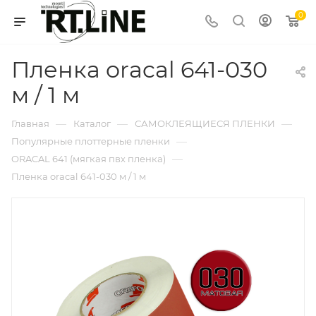
0
Пленка oracal 641-030
м / 1 м
—
—
—
Главная
Каталог
САМОКЛЕЯЩИЕСЯ ПЛЕНКИ
—
Популярные плоттерные пленки
—
ORACAL 641 (мягкая пвх пленка)
Пленка oracal 641-030 м / 1 м