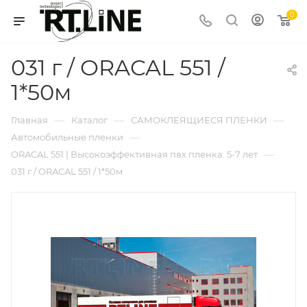
0
031 г / ORACAL 551 /
1*50м
—
—
—
Главная
Каталог
САМОКЛЕЯЩИЕСЯ ПЛЕНКИ
—
Автомобильные пленки
—
ORACAL 551 | Высокоэффективная пвх пленка. 5-7 лет
031 г / ORACAL 551 / 1*50м