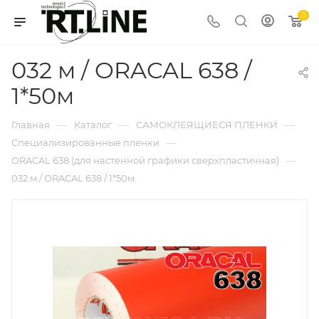
0
032 м / ORACAL 638 /
1*50м
—
—
—
Главная
Каталог
САМОКЛЕЯЩИЕСЯ ПЛЕНКИ
—
Специализированные пленки
—
ORACAL 638 (для настенной графики сверхпластичная)
032 м / ORACAL 638 / 1*50м