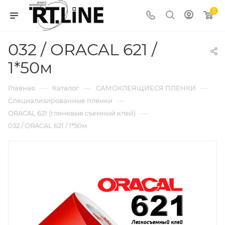
0
032 / ORACAL 621 /
1*50м
—
—
—
Главная
Каталог
САМОКЛЕЯЩИЕСЯ ПЛЕНКИ
—
Специализированные пленки
—
ORACAL 621 (гляневые съемный клей)
032 / ORACAL 621 / 1*50м