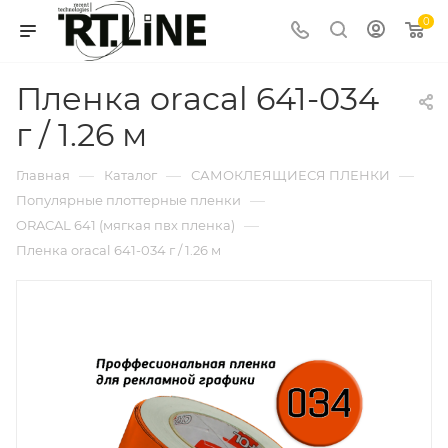
0
Пленка oracal 641-034
г / 1.26 м
—
—
—
Главная
Каталог
САМОКЛЕЯЩИЕСЯ ПЛЕНКИ
—
Популярные плоттерные пленки
—
ORACAL 641 (мягкая пвх пленка)
Пленка oracal 641-034 г / 1.26 м