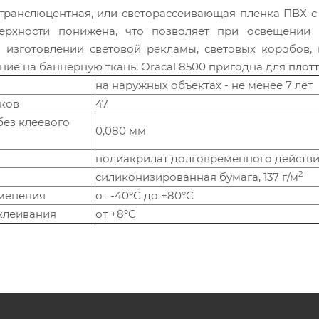
транслюцентная, или светорассеивающая пленка ПВХ с
верхности понижена, что позволяет при освещении 
и изготовлении световой рекламы, световых коробов, 
ние на баннерную ткань. Oracal 8500 пригодна для плот
на наружных объектах - не менее 7 лет
нков
47
без клеевого
0,080 мм
полиакрилат долговременного действ
2
силиконизированная бумага, 137 г/м
менения
от -40°С до +80°С
клеивания
от +8°С