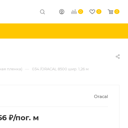
0
0
0
—
ная пленка)
034 /ORACAL 8500 шир. 1,26 м
Oracal
56
₽
/пог. м