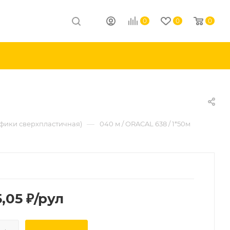
0
0
0
—
афики сверхпластичная)
040 м / ORACAL 638 / 1*50м
5,05
₽
/рул