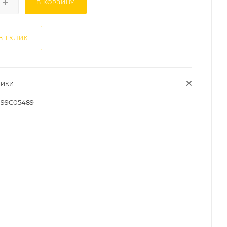
В КОРЗИНУ
В 1 КЛИК
ТИКИ
99C05489