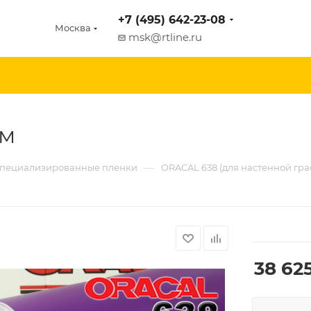
+7 (495) 642-23-08
Москва
msk@rtline.ru
0м
—
пециализированные пленки
ORACAL 638 (для настенной гр
38 62