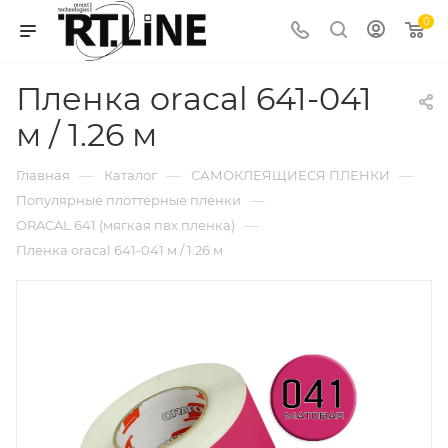
0
Пленка oracal 641-041
м / 1.26 м
—
—
—
Главная
Каталог
САМОКЛЕЯЩИЕСЯ ПЛЕНКИ
—
Популярные плоттерные пленки
—
ORACAL 641 (мягкая пвх пленка)
Пленка oracal 641-041 м / 1.26 м