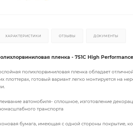
ХАРАКТЕРИСТИКИ
ОТЗЫВЫ
ДОКУМЕНТЫ
олихлорвиниловая пленка - 751C High Performance
слойная полихлорвиниловая пленка обладает отличной
х плоттерах, готовый вариант легко монтируется на нер
и.
клеивание автомобиля- сплошное, изготовление декорац
номасштабного транспорта
коновая бумага, имеющая с одной стороны покрытие, кот