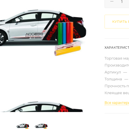
КУПИТЬ 
ХАРАКТЕРИС
Торговая м
Производит
Артикул
—
Толщина
—
Прочность 
Клеящее ве
Все характер