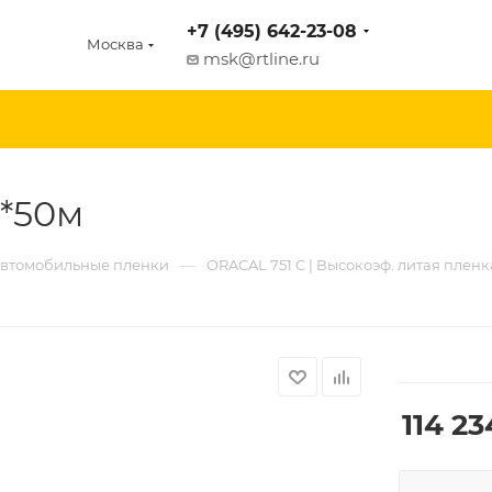
+7 (495) 642-23-08
Москва
msk@rtline.ru
6*50м
—
втомобильные пленки
ORACAL 751 C | Высокоэф. литая пленка
114 23