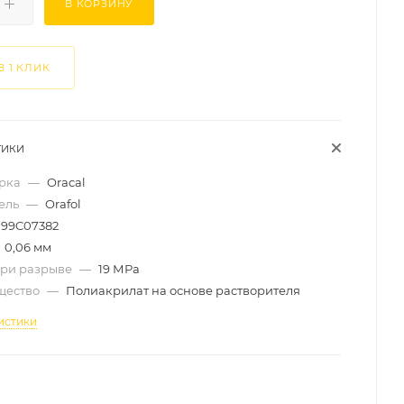
В КОРЗИНУ
В 1 КЛИК
ТИКИ
арка
—
Oracal
ель
—
Orafol
99C07382
0,06 мм
при разрыве
—
19 МРа
щество
—
Полиакрилат на основе растворителя
истики