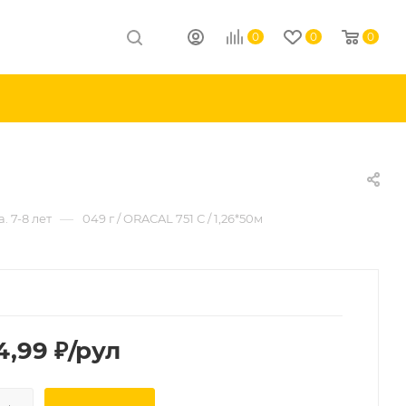
0
0
0
—
. 7-8 лет
049 г / ORACAL 751 С / 1,26*50м
4,99
₽
/рул