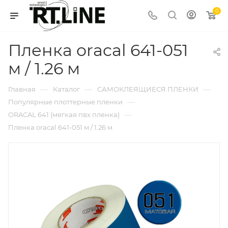
0
Пленка oracal 641-051
м / 1.26 м
—
—
—
Главная
Каталог
САМОКЛЕЯЩИЕСЯ ПЛЕНКИ
—
Популярные плоттерные пленки
—
ORACAL 641 (мягкая пвх пленка)
Пленка oracal 641-051 м / 1.26 м