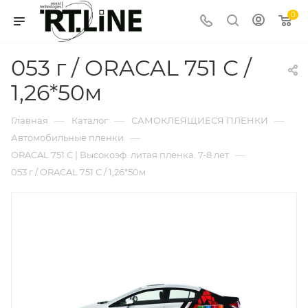
0
053 г / ORACAL 751 С /
1,26*50м
—
—
—
Главная
Каталог
САМОКЛЕЯЩИЕСЯ ПЛЕНКИ
—
Автомобильные пленки
—
ORACAL 751 C | Высокоэф. литая пленка. 7-8 лет
053 г / ORACAL 751 С / 1,26*50м