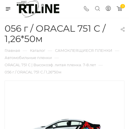
0
056 г / ORACAL 751 С /
1,26*50м
—
—
—
Главная
Каталог
САМОКЛЕЯЩИЕСЯ ПЛЕНКИ
—
Автомобильные пленки
—
ORACAL 751 C | Высокоэф. литая пленка. 7-8 лет
056 г / ORACAL 751 С / 1,26*50м