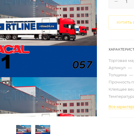
КУПИТЬ 
ХАРАКТЕРИС
Торговая м
Артикул
—
Толщина
—
Прочность 
Клеящее ве
Температур
Все характер