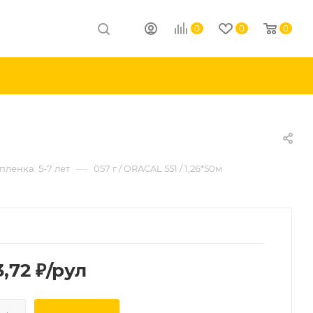
0
0
0
—
ленка. 5-7 лет
057 г / ORACAL 551 / 1,26*50м
3,72
₽
/рул