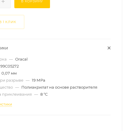
В КОРЗИНУ
В 1 КЛИК
ТИКИ
арка
—
Oracal
99C05272
0,07 мм
при разрыве
—
19 МРа
щество
—
Полиакрилат на основе растворителя
а приклеивания
—
8 °C
истики