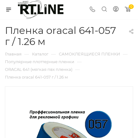
0
Пленка oracal 641-057
г / 1.26 м
—
—
—
Главная
Каталог
САМОКЛЕЯЩИЕСЯ ПЛЕНКИ
—
Популярные плоттерные пленки
—
ORACAL 641 (мягкая пвх пленка)
Пленка oracal 641-057 г / 1.26 м