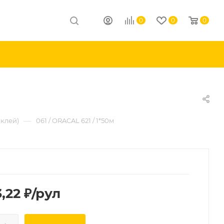
0
0
0
—
 клей)
061 / ORACAL 621 / 1*50м
,22
₽
/рул