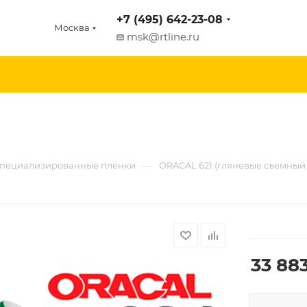
+7 (495) 642-23-08
Москва
msk@rtline.ru
—
пециализированные пленки
ORACAL 621 (гляневые съемный
33 883