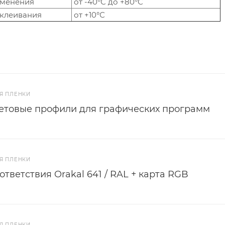
именения
от -40°С до +80°С
клеивания
от +10°С
Я ПЛЕНКИ
ветовые профили для графических программ
Я ПЛЕНКИ
ответствия Orakal 641 / RAL + карта RGB
Я ПЛЕНКИ