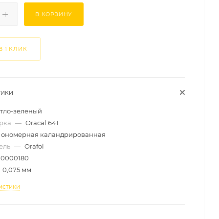
В КОРЗИНУ
В 1 КЛИК
ТИКИ
тло-зеленый
арка
—
Oracal 641
ономерная каландрированная
ель
—
Orafol
0000180
0,075 мм
истики