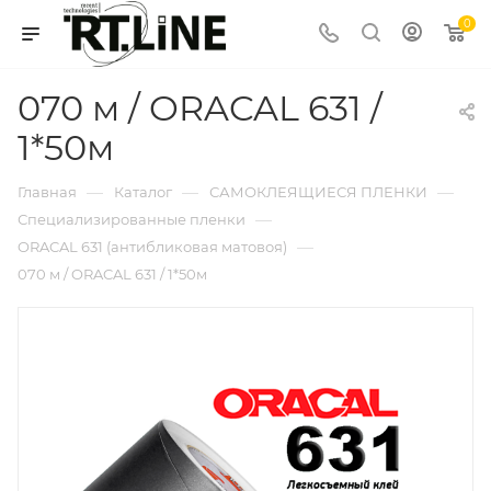
0
070 м / ORACAL 631 /
1*50м
—
—
—
Главная
Каталог
САМОКЛЕЯЩИЕСЯ ПЛЕНКИ
—
Специализированные пленки
—
ORACAL 631 (антибликовая матовоя)
070 м / ORACAL 631 / 1*50м