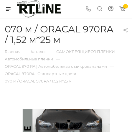
0
070 м / ORACAL 970RA
/ 1,52 м*25 м
—
—
—
Главная
Каталог
САМОКЛЕЯЩИЕСЯ ПЛЕНКИ
—
Автомобильные пленки
—
ORACAL 970 RA | Автомобильная с микроканалами
—
ORACAL 970RA | Стандартные цвета
070 м / ORACAL 970RA / 1,52 м*25 м