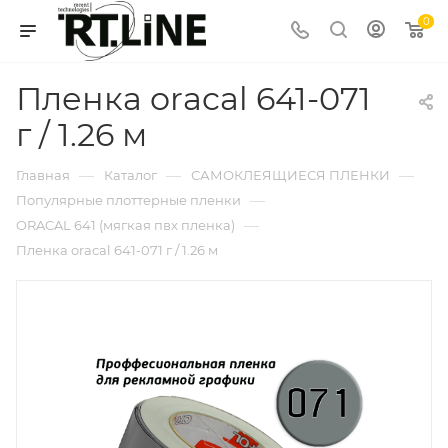
0
Пленка oracal 641-071
г / 1.26 м
—
—
—
Главная
Каталог
САМОКЛЕЯЩИЕСЯ ПЛЕНКИ
—
Популярные плоттерные пленки
—
ORACAL 641 (мягкая пвх пленка)
Пленка oracal 641-071 г / 1.26 м