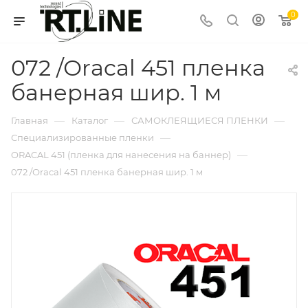
0
072 /Оracal 451 пленка
банерная шир. 1 м
—
—
—
Главная
Каталог
САМОКЛЕЯЩИЕСЯ ПЛЕНКИ
—
Специализированные пленки
—
ORACAL 451 (пленка для нанесения на баннер)
072 /Оracal 451 пленка банерная шир. 1 м