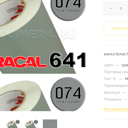
КУПИТЬ 
ХАРАКТЕРИС
Цвет
—
ср
Торговая м
Тип
—
М
?
Производит
Артикул
—
Толщина
—
Все характер