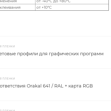
именения
от -40°С до +80°С
клеивания
от +10°С
Я ПЛЕНКИ
ветовые профили для графических программ
Я ПЛЕНКИ
ответствия Orakal 641 / RAL + карта RGB
Я ПЛЕНКИ