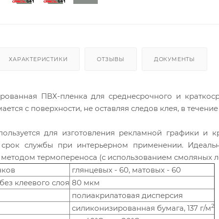
ХАРАКТЕРИСТИКИ
ОТЗЫВЫ
ДОКУМЕНТЫ
рованная ПВХ-пленка для среднесрочного и краткос
ается с поверхности, не оставляя следов клея, в течение
ользуется для изготовления рекламной графики и к
 срок службы при интерьерном применении. Идеальн
методом термопереноса (с использованием смоляных ле
нков
глянцевых - 60, матовых - 60
без клеевого слоя
80 мкм
полиакрилатовая дисперсия
2
силиконизированная бумага, 137 г/м