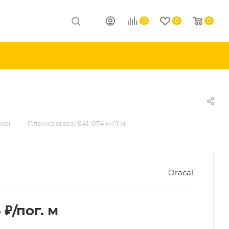
0
0
0
—
ка)
Пленка oracal 641-074 м / 1 м
Oracal
6
₽
/пог. м