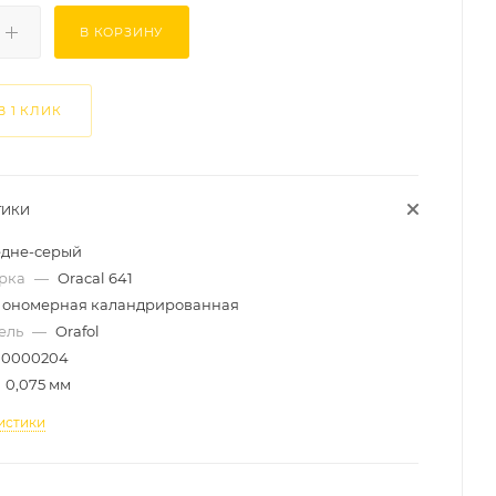
В КОРЗИНУ
В 1 КЛИК
ТИКИ
едне-серый
арка
—
Oracal 641
ономерная каландрированная
ель
—
Orafol
0000204
0,075 мм
истики