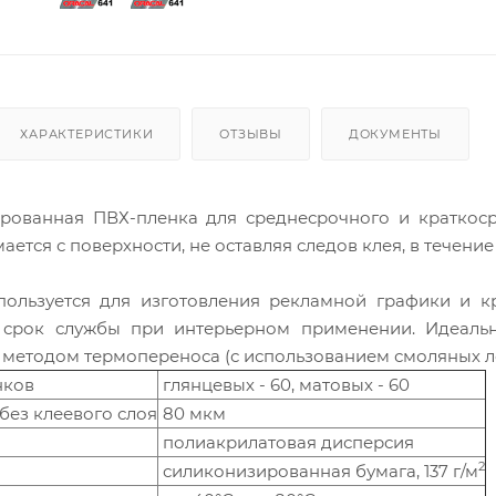
ХАРАКТЕРИСТИКИ
ОТЗЫВЫ
ДОКУМЕНТЫ
рованная ПВХ-пленка для среднесрочного и краткос
ается с поверхности, не оставляя следов клея, в течение
ользуется для изготовления рекламной графики и к
 срок службы при интерьерном применении. Идеальн
методом термопереноса (с использованием смоляных ле
нков
глянцевых - 60, матовых - 60
без клеевого слоя
80 мкм
полиакрилатовая дисперсия
2
силиконизированная бумага, 137 г/м