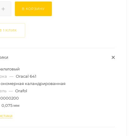
В КОРЗИНУ
В 1 КЛИК
ТИКИ
фальтовый
арка
—
Oracal 641
ономерная каландрированная
ель
—
Orafol
0000200
0,075 мм
истики