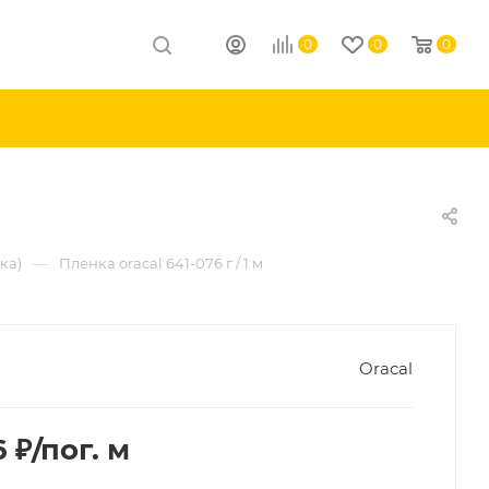
0
0
0
—
ка)
Пленка oracal 641-076 г / 1 м
Oracal
6
₽
/пог. м