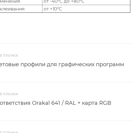
именения
от -40°С до +80°С
клеивания
от +10°С
Я ПЛЕНКИ
ветовые профили для графических программ
Я ПЛЕНКИ
ответствия Orakal 641 / RAL + карта RGB
Я ПЛЕНКИ