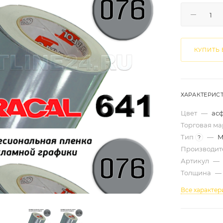
КУПИТЬ 
ХАРАКТЕРИС
Цвет
—
ас
Торговая м
Тип
—
М
?
Производит
Артикул
—
Толщина
—
Все характер