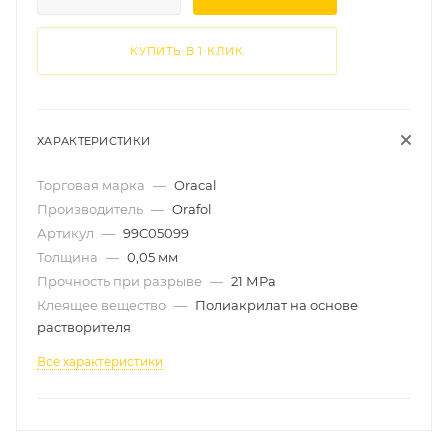
КУПИТЬ В 1 КЛИК
ХАРАКТЕРИСТИКИ
Торговая марка
—
Oracal
Производитель
—
Orafol
Артикул
—
99C05099
Толщина
—
0,05 мм
Прочность при разрыве
—
21 МРа
Клеящее вещество
—
Полиакрилат на основе
растворителя
Все характеристики