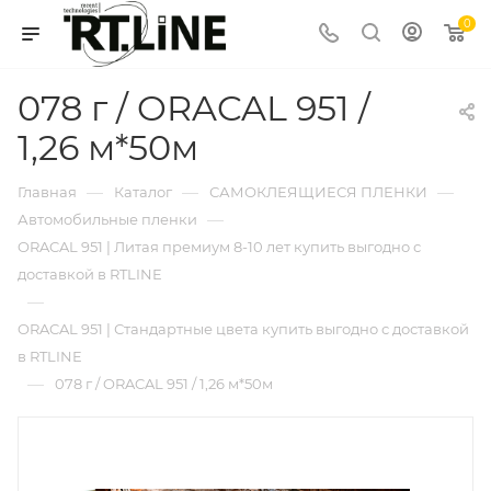
0
078 г / ORACAL 951 /
1,26 м*50м
—
—
—
Главная
Каталог
САМОКЛЕЯЩИЕСЯ ПЛЕНКИ
—
Автомобильные пленки
ORACAL 951 | Литая премиум 8-10 лет купить выгодно с
доставкой в RTLINE
—
ORACAL 951 | Стандартные цвета купить выгодно с доставкой
в RTLINE
—
078 г / ORACAL 951 / 1,26 м*50м